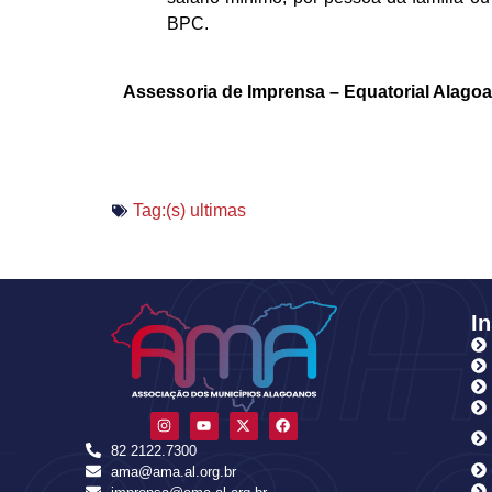
BPC.
Assessoria de Imprensa – Equatorial Alago
Tag:(s)
ultimas
In
82 2122.7300
ama@ama.al.org.br