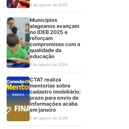
6 de agosto de 2026
Municípios
alagoanos avançam
no IDEB 2025 e
reforçam
compromisso com a
qualidade da
educação
6 de agosto de 2026
CTAT realiza
mentorias sobre
cadastro imobiliário;
prazo para envio de
informações acaba
em janeiro
5 de agosto de 2026