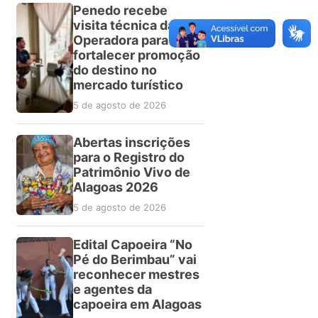
Penedo recebe
visita técnica da FRT
Operadora para
fortalecer promoção
do destino no
mercado turístico
5 de agosto de 2026
Abertas inscrições
para o Registro do
Patrimônio Vivo de
Alagoas 2026
5 de agosto de 2026
Edital Capoeira “No
Pé do Berimbau” vai
reconhecer mestres
e agentes da
capoeira em Alagoas