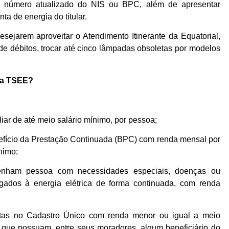
 o número atualizado do NIS ou BPC, além de apresentar
 de energia do titular.
sejarem aproveitar o Atendimento Itinerante da Equatorial,
e débitos, trocar até cinco lâmpadas obsoletas por modelos
na TSEE?
iar de até meio salário mínimo, por pessoa;
nefício da Prestação Continuada (BPC) com renda mensal por
nimo;
tenham pessoa com necessidades especiais, doenças ou
igados à energia elétrica de forma continuada, com renda
ritas no Cadastro Único com renda menor ou igual a meio
u que possuam, entre seus moradores, algum beneficiário do