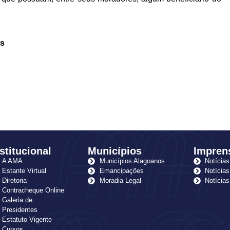
as
stitucional
Municípios
Impren
A AMA
Municípios Alagoanos
Notícias
Estante Virtual
Emancipações
Notícias
Diretoria
Moradia Legal
Notícia
Contracheque Online
Galeria de
Presidentes
Estatuto Vigente
Cursos