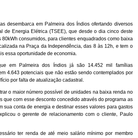
oas desembarca em Palmeira dos Índios ofertando diversos
ial de Energia Elétrica (TSEE), que desde o dia cinco deste
s 80kWh consumidos, para clientes enquadrados como baixa
calizada na Praça da Independência, das 8 às 12h, e tem o
mais essa oportunidade de economia.
que em Palmeira dos Índios já são 14.452 mil famílias
tem 4.643 potenciais que não estão sendo contemplados por
cio por falta de atualização cadastral.
trar o maior número possível de unidades na baixa renda no
os que com esse desconto concedido através do programa as
m sua conta de energia e destinar esses valores para gastos
plicou o gerente de relacionamento com o cliente, Paulo
cessário ter renda de até meio salário mínimo por membro