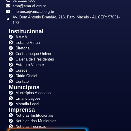
82 2122.7300
ama@ama.al.org.br
imprensa@ama.al.org.br
Av. Dom Antônio Brandão, 218, Farol Maceió - AL CEP: 57051-
190
Institucional
A AMA
Estante Virtual
Diretoria
Contracheque Online
Galeria de Presidentes
Estatuto Vigente
Cursos
Diário Oficial
Contato
Municípios
Municípios Alagoanos
Emancipações
Moradia Legal
Imprensa
Notícias Institucionais
Notícias dos Municípios
Notícias Técnicas