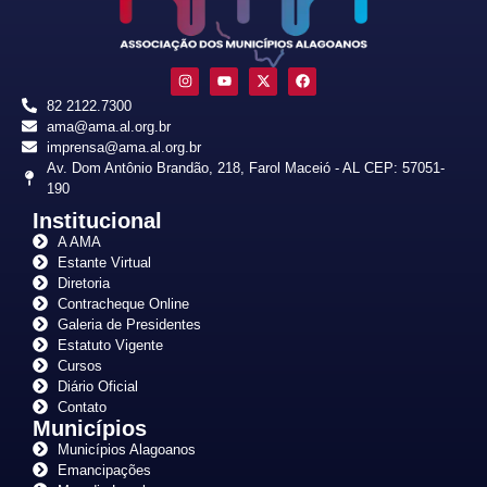
82 2122.7300
ama@ama.al.org.br
imprensa@ama.al.org.br
Av. Dom Antônio Brandão, 218, Farol Maceió - AL CEP: 57051-
190
Institucional
A AMA
Estante Virtual
Diretoria
Contracheque Online
Galeria de Presidentes
Estatuto Vigente
Cursos
Diário Oficial
Contato
Municípios
Municípios Alagoanos
Emancipações