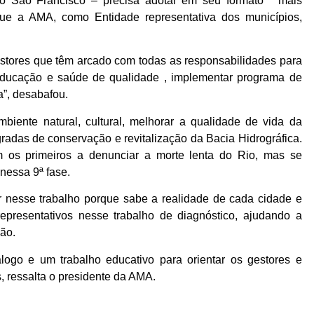
 do São Francisco – precisa adotar em seu formato “ mais
e a AMA, como Entidade representativa dos municípios,
estores que têm arcado com todas as responsabilidades para
educação e saúde de qualidade , implementar programa de
”, desabafou.
biente natural, cultural, melhorar a qualidade de vida da
radas de conservação e revitalização da Bacia Hidrográfica.
m os primeiros a denunciar a morte lenta do Rio, mas se
nessa 9ª fase.
 nesse trabalho porque sabe a realidade de cada cidade e
representativos nesse trabalho de diagnóstico, ajudando a
ção.
logo e um trabalho educativo para orientar os gestores e
, ressalta o presidente da AMA.