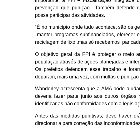
importante, a FPI – Fiscalização Integrada
prevenção que punição”. Também defende qu
possa participar das atividades.
“É no município onde tudo acontece, são os g
manter programas subfinanciados, oferecer 
reciclagem de lixo ,mas só recebemos pancada
O objetivo geral da FPI é proteger o meio am
população através de ações planejadas e integ
Os prefeitos defendem esse trabalho e fora
deparam, mais uma vez, com multas e punição 
Wanderley acrescenta que a AMA pode ajudar
deveria fazer parte junto aos outros órgãos 
identificar as não conformidades com a legisla
Antes das medidas punitivas, deve haver diá
direcionar a para correção das inconformidades