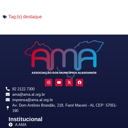
Tag:(s)
destaque
82 2122.7300
ama@ama.al.org.br
imprensa@ama.al.org.br
Av. Dom Antônio Brandão, 218, Farol Maceió - AL CEP: 57051-
190
Institucional
A AMA