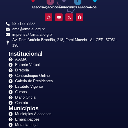
82 2122.7300
ama@ama.al.org.br
imprensa@ama.al.org.br
Av. Dom Antônio Brandão, 218, Farol Maceió - AL CEP: 57051-
190
Institucional
A AMA
Estante Virtual
Diretoria
Contracheque Online
Galeria de Presidentes
Estatuto Vigente
Cursos
Diário Oficial
Contato
Municípios
Municípios Alagoanos
Emancipações
Moradia Legal