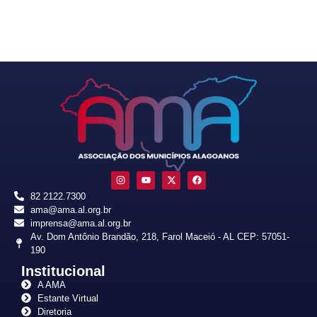
82 2122.7300
ama@ama.al.org.br
imprensa@ama.al.org.br
Av. Dom Antônio Brandão, 218, Farol Maceió - AL CEP: 57051-
190
Institucional
A AMA
Estante Virtual
Diretoria