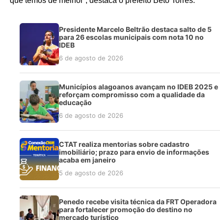
que temos de melhor”, destaca o prefeito Beto Torres.
Presidente Marcelo Beltrão destaca salto de 5
para 26 escolas municipais com nota 10 no
IDEB
6 de agosto de 2026
Municípios alagoanos avançam no IDEB 2025 e
reforçam compromisso com a qualidade da
educação
6 de agosto de 2026
CTAT realiza mentorias sobre cadastro
imobiliário; prazo para envio de informações
acaba em janeiro
5 de agosto de 2026
Penedo recebe visita técnica da FRT Operadora
para fortalecer promoção do destino no
mercado turístico