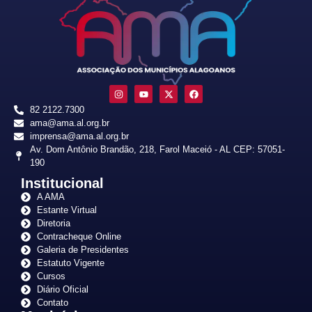
82 2122.7300
ama@ama.al.org.br
imprensa@ama.al.org.br
Av. Dom Antônio Brandão, 218, Farol Maceió - AL CEP: 57051-
190
Institucional
A AMA
Estante Virtual
Diretoria
Contracheque Online
Galeria de Presidentes
Estatuto Vigente
Cursos
Diário Oficial
Contato