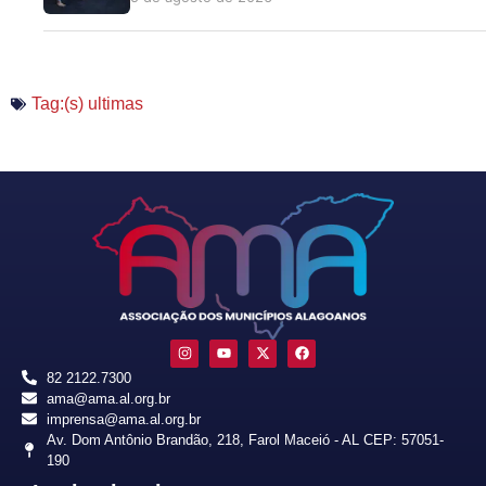
Tag:(s)
ultimas
82 2122.7300
ama@ama.al.org.br
imprensa@ama.al.org.br
Av. Dom Antônio Brandão, 218, Farol Maceió - AL CEP: 57051-
190