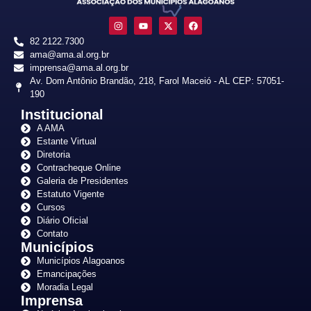
82 2122.7300
ama@ama.al.org.br
imprensa@ama.al.org.br
Av. Dom Antônio Brandão, 218, Farol Maceió - AL CEP: 57051-
190
Institucional
A AMA
Estante Virtual
Diretoria
Contracheque Online
Galeria de Presidentes
Estatuto Vigente
Cursos
Diário Oficial
Contato
Municípios
Municípios Alagoanos
Emancipações
Moradia Legal
Imprensa