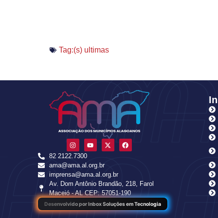
Tag:(s)
ultimas
In
82 2122.7300
ama@ama.al.org.br
imprensa@ama.al.org.br
Av. Dom Antônio Brandão, 218, Farol
Maceió - AL CEP: 57051-190
Desenvolvido por Inbox Soluções em Tecnologia