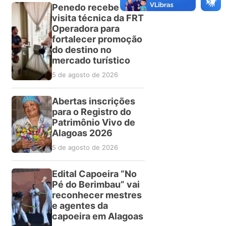
Penedo recebe
visita técnica da FRT
Operadora para
fortalecer promoção
do destino no
mercado turístico
5 de agosto de 2026
Abertas inscrições
para o Registro do
Patrimônio Vivo de
Alagoas 2026
5 de agosto de 2026
Edital Capoeira “No
Pé do Berimbau” vai
reconhecer mestres
e agentes da
capoeira em Alagoas