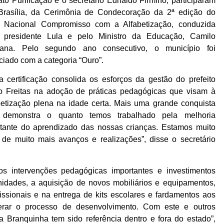
to Purificação e o secretário Ednaldo Firmino, participaram
rasília, da Cerimônia de Condecoração da 2ª edição do
 Nacional Compromisso com a Alfabetização, conduzida
 presidente Lula e pelo Ministro da Educação, Camilo
tana. Pelo segundo ano consecutivo, o município foi
ciado com a categoria “Ouro”.
a certificação consolida os esforços da gestão do prefeito
 Freitas na adoção de práticas pedagógicas que visam à
betização plena na idade certa. Mais uma grande conquista
 demonstra o quanto temos trabalhado pela melhoria
tante do aprendizado das nossas crianças. Estamos muito
 de muito mais avanços e realizações”, disse o secretário
s intervenções pedagógicas importantes e investimentos
nidades, a aquisição de novos mobiliários e equipamentos,
ssionais e na entrega de kits escolares e fardamentos aos
erar o processo de desenvolvimento. Com este e outros
a Branquinha tem sido referência dentro e fora do estado”,