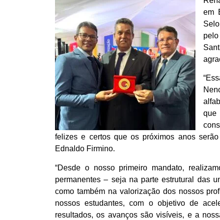
Rena
em B
Selo
pelo
San
agra
“Ess
Neno
alfa
que
cons
felizes e certos que os próximos anos serão
Ednaldo Firmino.
“Desde o nosso primeiro mandato, realizamo
permanentes – seja na parte estrutural das u
como também na valorização dos nossos profi
nossos estudantes, com o objetivo de acel
resultados, os avanços são visíveis, e a noss