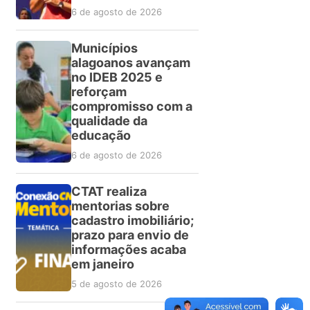
6 de agosto de 2026
Municípios
alagoanos avançam
no IDEB 2025 e
reforçam
compromisso com a
qualidade da
educação
6 de agosto de 2026
CTAT realiza
mentorias sobre
cadastro imobiliário;
prazo para envio de
informações acaba
em janeiro
5 de agosto de 2026