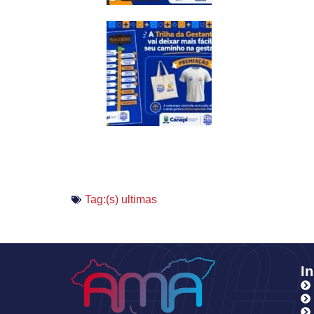
Tag:(s)
ultimas
In