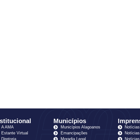
stitucional
Municípios
Impren
A AMA
Municípios Alagoanos
Notícias
Estante Virtual
Emancipações
Notícias
Diretoria
Moradia Legal
Notícia