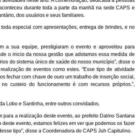
s atividades neste ano. A comemoração, dedicada a pessoas
, aconteceu durante toda a parte da manhã na sede CAPS e
ntário, dos usuários e seus familiares.
oda especial com apresentações, entrega de brindes, e no
om a sua equipe, prestigiaram o evento e aproveitou para
esde o inicio da nossa gestão que adotamos essa medida de
ios do sistema único de saúde do nosso município”, disse o
 realização de eventos como estes. “Esse tipo de atividade
os fechar com chave de ouro um trabalho de inserção social,
 no custeio do funcionamento é com recursos próprios.”,
a Lobo e Santinha, entre outros convidados.
m para a realização deste evento, ao prefeito Dalmo Santana
o deste evento, estamos felizes em ver que podemos os fazer
 desse tipo”, disse a Coordenadora do CAPS Juh Capitulino.