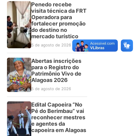
Penedo recebe
visita técnica da FRT
Operadora para
fortalecer promoção
do destino no
mercado turístico
5 de agosto de 2026
Abertas inscrições
para o Registro do
Patrimônio Vivo de
Alagoas 2026
5 de agosto de 2026
Edital Capoeira “No
Pé do Berimbau” vai
reconhecer mestres
e agentes da
capoeira em Alagoas