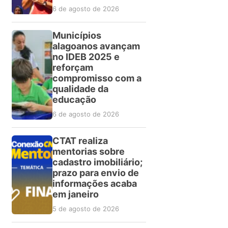
6 de agosto de 2026
Municípios
alagoanos avançam
no IDEB 2025 e
reforçam
compromisso com a
qualidade da
educação
6 de agosto de 2026
CTAT realiza
mentorias sobre
cadastro imobiliário;
prazo para envio de
informações acaba
em janeiro
5 de agosto de 2026