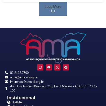
Load More
82 2122.7300
ama@ama.al.org.br
imprensa@ama.al.org.br
Av. Dom Antônio Brandão, 218, Farol Maceió - AL CEP: 57051-
190
Institucional
A AMA