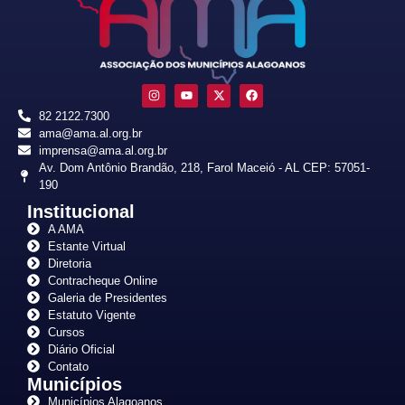
82 2122.7300
ama@ama.al.org.br
imprensa@ama.al.org.br
Av. Dom Antônio Brandão, 218, Farol Maceió - AL CEP: 57051-
190
Institucional
A AMA
Estante Virtual
Diretoria
Contracheque Online
Galeria de Presidentes
Estatuto Vigente
Cursos
Diário Oficial
Contato
Municípios
Municípios Alagoanos