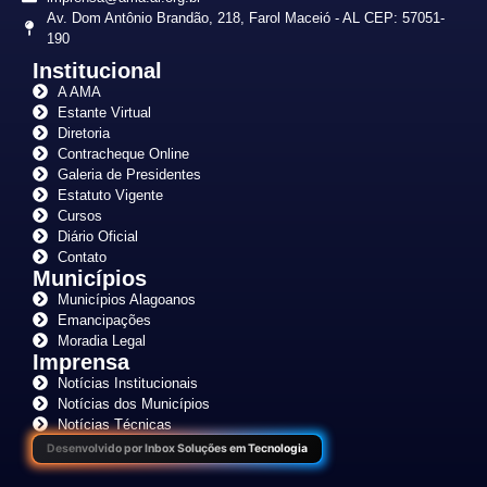
Av. Dom Antônio Brandão, 218, Farol Maceió - AL CEP: 57051-
190
Institucional
A AMA
Estante Virtual
Diretoria
Contracheque Online
Galeria de Presidentes
Estatuto Vigente
Cursos
Diário Oficial
Contato
Municípios
Municípios Alagoanos
Emancipações
Moradia Legal
Imprensa
Notícias Institucionais
Notícias dos Municípios
Notícias Técnicas
Desenvolvido por Inbox Soluções em Tecnologia