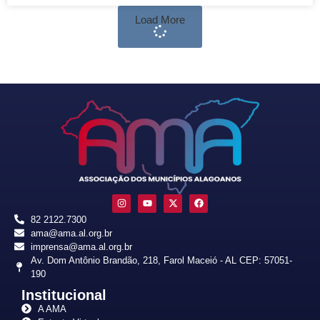
Load More
82 2122.7300
ama@ama.al.org.br
imprensa@ama.al.org.br
Av. Dom Antônio Brandão, 218, Farol Maceió - AL CEP: 57051-
190
Institucional
A AMA