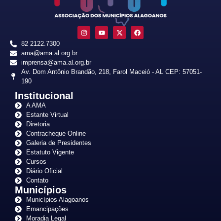
82 2122.7300
ama@ama.al.org.br
imprensa@ama.al.org.br
Av. Dom Antônio Brandão, 218, Farol Maceió - AL CEP: 57051-
190
Institucional
A AMA
Estante Virtual
Diretoria
Contracheque Online
Galeria de Presidentes
Estatuto Vigente
Cursos
Diário Oficial
Contato
Municípios
Municípios Alagoanos
Emancipações
Moradia Legal