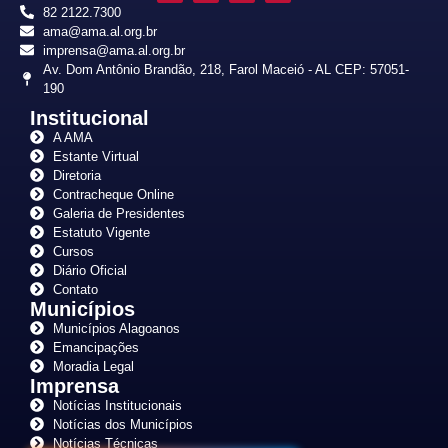
82 2122.7300
ama@ama.al.org.br
imprensa@ama.al.org.br
Av. Dom Antônio Brandão, 218, Farol Maceió - AL CEP: 57051-
190
Institucional
A AMA
Estante Virtual
Diretoria
Contracheque Online
Galeria de Presidentes
Estatuto Vigente
Cursos
Diário Oficial
Contato
Municípios
Municípios Alagoanos
Emancipações
Moradia Legal
Imprensa
Notícias Institucionais
Notícias dos Municípios
Notícias Técnicas