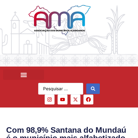
Com 98,9% Santana do Mundaú