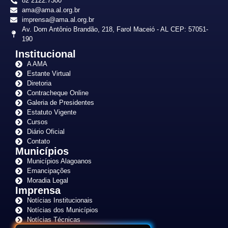
82 2122.7300
ama@ama.al.org.br
imprensa@ama.al.org.br
Av. Dom Antônio Brandão, 218, Farol Maceió - AL CEP: 57051-
190
Institucional
A AMA
Estante Virtual
Diretoria
Contracheque Online
Galeria de Presidentes
Estatuto Vigente
Cursos
Diário Oficial
Contato
Municípios
Municípios Alagoanos
Emancipações
Moradia Legal
Imprensa
Notícias Institucionais
Notícias dos Municípios
Notícias Técnicas