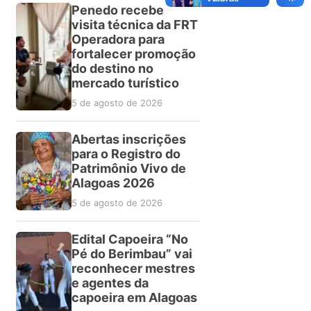
Penedo recebe
visita técnica da FRT
Operadora para
fortalecer promoção
do destino no
mercado turístico
5 de agosto de 2026
Abertas inscrições
para o Registro do
Patrimônio Vivo de
Alagoas 2026
5 de agosto de 2026
Edital Capoeira “No
Pé do Berimbau” vai
reconhecer mestres
e agentes da
capoeira em Alagoas