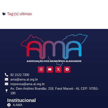
Tag:(s)
ultimas
82 2122.7300
ama@ama.al.org.br
imprensa@ama.al.org.br
Av. Dom Antônio Brandão, 218, Farol Maceió - AL CEP: 57051-
190
Institucional
A AMA