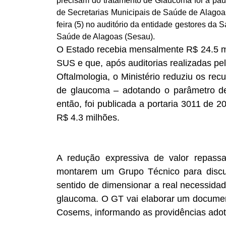
precisam do tratamento de Glaucoma foi a pau
de Secretarias Municipais de Saúde de Alagoa
feira (5) no auditório da entidade gestores da
Saúde de Alagoas (Sesau).
O Estado recebia mensalmente R$ 24.5 mi
SUS e que, após auditorias realizadas p
Oftalmologia, o Ministério reduziu os re
de glaucoma – adotando o parâmetro de p
então, foi publicada a portaria 3011 de 
R$ 4.3 milhões.
A redução expressiva de valor repass
montarem um Grupo Técnico para discut
sentido de dimensionar a real necessida
glaucoma. O GT vai elaborar um documen
Cosems, informando as providências ado