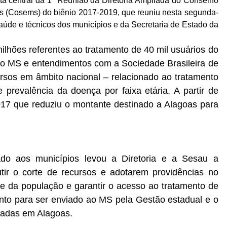
ta central da 1ª Reunião da Diretoria Ampliada do Conselho
s (Cosems) do biênio 2017-2019, que reuniu nesta segunda-
 Saúde e técnicos dos municípios e da Secretaria de Estado da
lhões referentes ao tratamento de 40 mil usuários do
elo MS e entendimentos com a Sociedade Brasileira de
cursos em âmbito nacional – relacionado ao tratamento
revalência da doença por faixa etária. A partir de
2017 que reduziu o montante destinado a Alagoas para
ado aos municípios levou a Diretoria e a Sesau a
ir o corte de recursos e adotarem providências no
de da população e garantir o acesso ao tratamento de
to para ser enviado ao MS pela Gestão estadual e o
tadas em Alagoas.