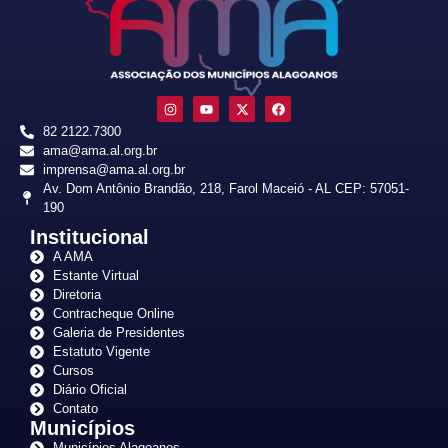
82 2122.7300
ama@ama.al.org.br
imprensa@ama.al.org.br
Av. Dom Antônio Brandão, 218, Farol Maceió - AL CEP: 57051-
190
Institucional
A AMA
Estante Virtual
Diretoria
Contracheque Online
Galeria de Presidentes
Estatuto Vigente
Cursos
Diário Oficial
Contato
Municípios
Municípios Alagoanos