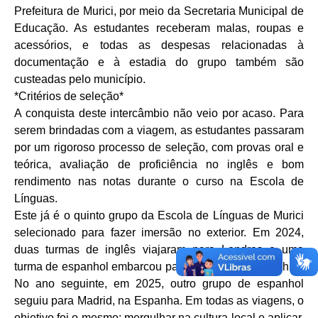
Prefeitura de Murici, por meio da Secretaria Municipal de
Educação. As estudantes receberam malas, roupas e
acessórios, e todas as despesas relacionadas à
documentação e à estadia do grupo também são
custeadas pelo município.
*Critérios de seleção*
A conquista deste intercâmbio não veio por acaso. Para
serem brindadas com a viagem, as estudantes passaram
por um rigoroso processo de seleção, com provas oral e
teórica, avaliação de proficiência no inglês e bom
rendimento nas notas durante o curso na Escola de
Línguas.
Este já é o quinto grupo da Escola de Línguas de Murici
selecionado para fazer imersão no exterior. Em 2024,
duas turmas de inglês viajaram para Londres e uma
turma de espanhol embarcou para Concepción, no Chile.
No ano seguinte, em 2025, outro grupo de espanhol
seguiu para Madrid, na Espanha. Em todas as viagens, o
objetivo foi o mesmo: mergulhar na cultura local e aplicar,