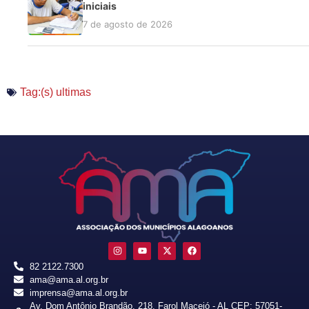
iniciais
7 de agosto de 2026
Tag:(s)
ultimas
82 2122.7300
ama@ama.al.org.br
imprensa@ama.al.org.br
Av. Dom Antônio Brandão, 218, Farol Maceió - AL CEP: 57051-