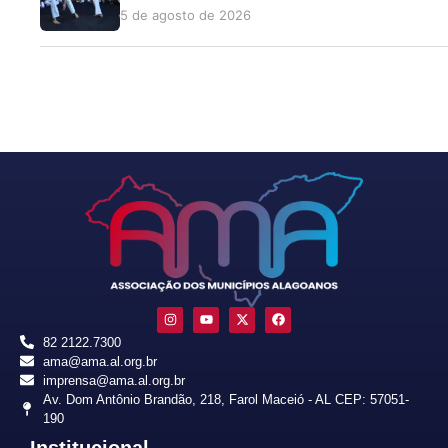
5 de agosto de 2026
82 2122.7300
ama@ama.al.org.br
imprensa@ama.al.org.br
Av. Dom Antônio Brandão, 218, Farol Maceió - AL CEP: 57051-
190
Institucional