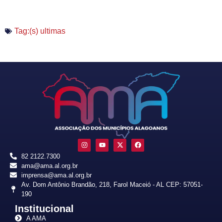
Tag:(s)
ultimas
82 2122.7300
ama@ama.al.org.br
imprensa@ama.al.org.br
Av. Dom Antônio Brandão, 218, Farol Maceió - AL CEP: 57051-
190
Institucional
A AMA