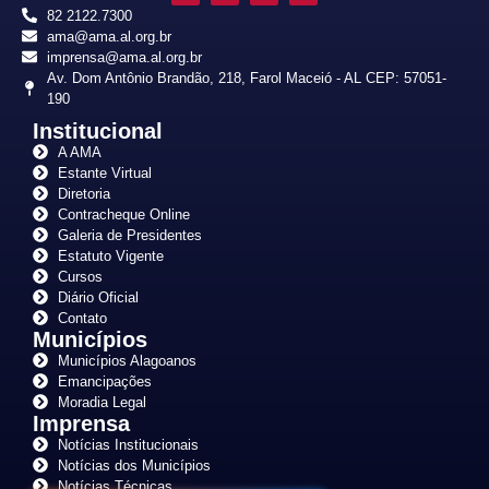
82 2122.7300
ama@ama.al.org.br
imprensa@ama.al.org.br
Av. Dom Antônio Brandão, 218, Farol Maceió - AL CEP: 57051-
190
Institucional
A AMA
Estante Virtual
Diretoria
Contracheque Online
Galeria de Presidentes
Estatuto Vigente
Cursos
Diário Oficial
Contato
Municípios
Municípios Alagoanos
Emancipações
Moradia Legal
Imprensa
Notícias Institucionais
Notícias dos Municípios
Notícias Técnicas