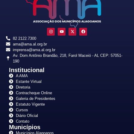
82 2122.7300
ama@ama.al.org.br
imprensa@ama.al.org.br
Av. Dom Antônio Brandão, 218, Farol Maceió - AL CEP: 57051-
190
Institucional
A AMA
Estante Virtual
Diretoria
Contracheque Online
Galeria de Presidentes
Estatuto Vigente
Cursos
Diário Oficial
Contato
Municípios
Municípios Alagoanos