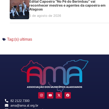
Edital Capoeira “No Pé do Berimbau” vai
reconhecer mestres e agentes da capoeira em
Alagoas
5 de agosto de 2026
Tag:(s)
ultimas
82 2122.7300
ama@ama.al.org.br