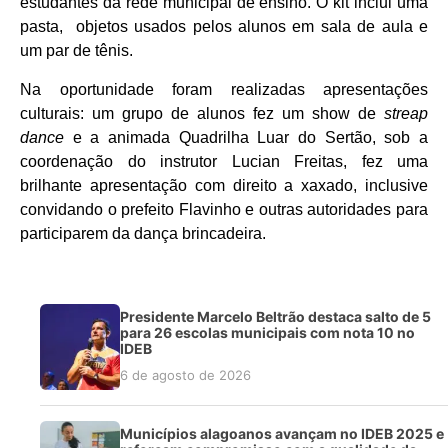
estudantes da rede municipal de ensino. O kit inclui uma
pasta, objetos usados pelos alunos em sala de aula e
um par de tênis.
Na oportunidade foram realizadas apresentações
culturais: um grupo de alunos fez um show de
streap
dance
e a animada Quadrilha Luar do Sertão, sob a
coordenação do instrutor Lucian Freitas, fez uma
brilhante apresentação com direito a xaxado, inclusive
convidando o prefeito Flavinho e outras autoridades para
participarem da dança brincadeira.
Presidente Marcelo Beltrão destaca salto de 5
para 26 escolas municipais com nota 10 no
IDEB
6 de agosto de 2026
Municípios alagoanos avançam no IDEB 2025 e