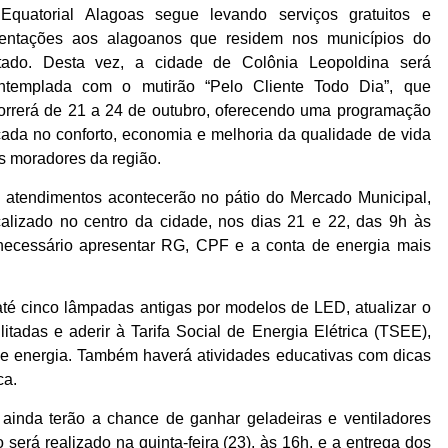
Equatorial Alagoas segue levando serviços gratuitos e
ientações aos alagoanos que residem nos municípios do
tado. Desta vez, a cidade de Colônia Leopoldina será
ntemplada com o mutirão “Pelo Cliente Todo Dia”, que
orrerá de 21 a 24 de outubro, oferecendo uma programação
cada no conforto, economia e melhoria da qualidade de vida
s moradores da região.
 atendimentos acontecerão no pátio do Mercado Municipal,
calizado no centro da cidade, nos dias 21 e 22, das 9h às
é necessário apresentar RG, CPF e a conta de energia mais
 até cinco lâmpadas antigas por modelos de LED, atualizar o
itadas e aderir à Tarifa Social de Energia Elétrica (TSEE),
de energia. Também haverá atividades educativas com dicas
ca.
l ainda terão a chance de ganhar geladeiras e ventiladores
erá realizado na quinta-feira (23), às 16h, e a entrega dos