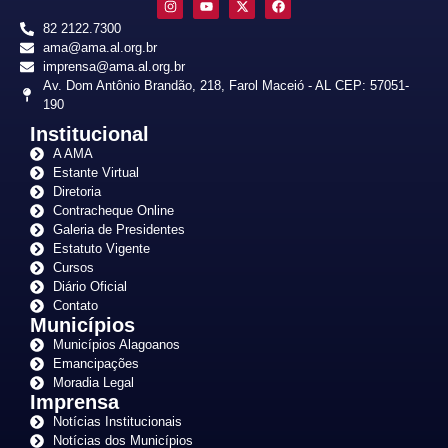
82 2122.7300
ama@ama.al.org.br
imprensa@ama.al.org.br
Av. Dom Antônio Brandão, 218, Farol Maceió - AL CEP: 57051-
190
Institucional
A AMA
Estante Virtual
Diretoria
Contracheque Online
Galeria de Presidentes
Estatuto Vigente
Cursos
Diário Oficial
Contato
Municípios
Municípios Alagoanos
Emancipações
Moradia Legal
Imprensa
Notícias Institucionais
Notícias dos Municípios