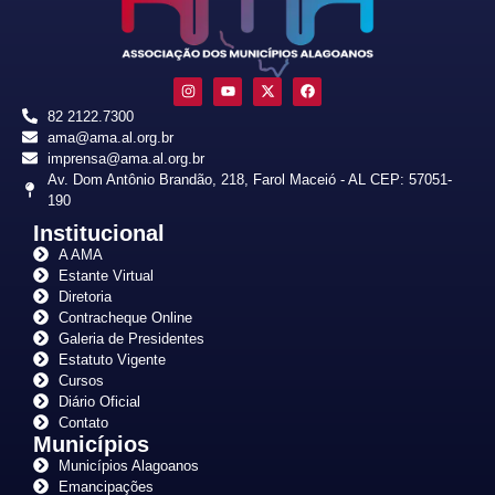
82 2122.7300
ama@ama.al.org.br
imprensa@ama.al.org.br
Av. Dom Antônio Brandão, 218, Farol Maceió - AL CEP: 57051-
190
Institucional
A AMA
Estante Virtual
Diretoria
Contracheque Online
Galeria de Presidentes
Estatuto Vigente
Cursos
Diário Oficial
Contato
Municípios
Municípios Alagoanos
Emancipações