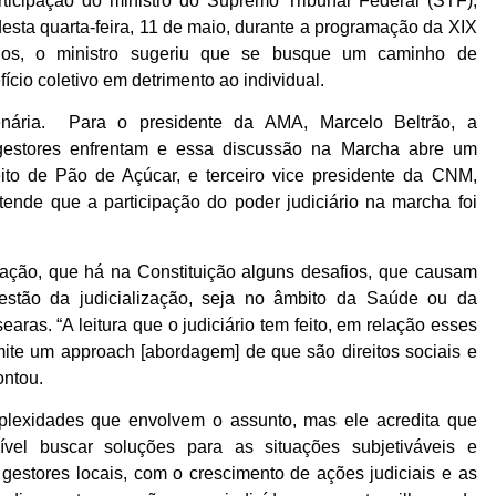
rticipação do ministro do Supremo Tribunal Federal (STF),
esta quarta-feira, 11 de maio, durante a programação da XIX
ios, o ministro sugeriu que se busque um caminho de
cio coletivo em detrimento ao individual.
lenária. Para o presidente da AMA, Marcelo Beltrão, a
gestores enfrentam e essa discussão na Marcha abre um
ito de Pão de Açúcar, e terceiro vice presidente da CNM,
nde que a participação do poder judiciário na marcha foi
cação, que há na Constituição alguns desafios, que causam
estão da judicialização, seja no âmbito da Saúde ou da
aras. “A leitura que o judiciário tem feito, em relação esses
ermite um approach [abordagem] de que são direitos sociais e
ontou.
lexidades que envolvem o assunto, mas ele acredita que
 buscar soluções para as situações subjetiváveis e
gestores locais, com o crescimento de ações judiciais e as