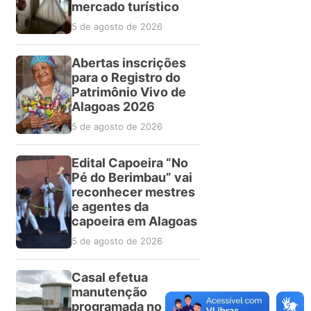
mercado turístico
5 de agosto de 2026
Abertas inscrições
para o Registro do
Patrimônio Vivo de
Alagoas 2026
5 de agosto de 2026
Edital Capoeira “No
Pé do Berimbau” vai
reconhecer mestres
e agentes da
capoeira em Alagoas
5 de agosto de 2026
Casal efetua
manutenção
programada no