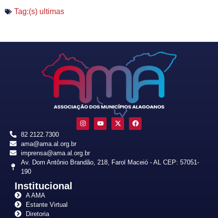
Tag:(s)
ultimas
82 2122.7300
ama@ama.al.org.br
imprensa@ama.al.org.br
Av. Dom Antônio Brandão, 218, Farol Maceió - AL CEP: 57051-
190
Institucional
A AMA
Estante Virtual
Diretoria