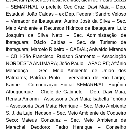
– SEMARH/AL, o prefeito Geo Cruz; Davi Maia – Dep.
Estadual; João Caldas – ex Dep. Federal; Sandro Veloso
– Vereador de Ibateguara; Aurino José da Silva – Sec.
Meio Ambiente e Recursos Hídricos de Ibateguara; Luiz
Joaquim da Silva Neto – Sec. Administração de
Ibateguara; Dácio Caldas – Sec. de Turismo de
Ibateguara; Marcelo Ribeiro – OAB/AL; Anivaldo Miranda
– CBH-São Francisco; Rudson Sarmento – Associação
NORDESTA ANUMARÁ; João Paulo – APAC-PE; Afrânio
Mendonça – Sec. Meio Ambiente de União dos
Palmares; Patrícia Pinto – Vereadora de Rio Largo;
Karine – Comunicação Social SEMARH/AL; Eugênio
Albuquerque – Chefe de Gabinete – Dep. Davi Maia;
Renata Amorim – Assessoria Davi Maia; Isabella Tenório
– Assessoria Davi Maia; Henrique – Sec. Meio Ambiente
S. J. da Laje; Hedson – Sec. Meio Ambiente de Coqueiro
Seco; Mateus Gonzalez – Sec. Meio Ambiente de
Marechal Deodoro; Pedro Henrique – Conselho