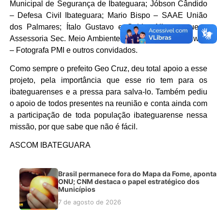
Municipal de Segurança de Ibateguara; Jóbson Cândido
– Defesa Civil Ibateguara; Mario Bispo – SAAE União
dos Palmares; Ítalo Gustavo e Gabby Albuquerque –
Assessoria Sec. Meio Ambiente Ibateguara; Sandy Eweli
– Fotografa PMI e outros convidados.
Como sempre o prefeito Geo Cruz, deu total apoio a esse
projeto, pela importância que esse rio tem para os
ibateguarenses e a pressa para salva-lo. Também pediu
o apoio de todos presentes na reunião e conta ainda com
a participação de toda população ibateguarense nessa
missão, por que sabe que não é fácil.
ASCOM IBATEGUARA
Brasil permanece fora do Mapa da Fome, aponta
ONU; CNM destaca o papel estratégico dos
Municípios
7 de agosto de 2026