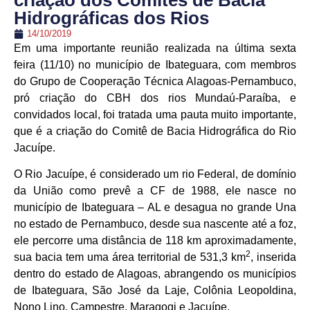
criação dos Comitês de Bacia
Hidrográficas dos Rios
14/10/2019
Em uma importante reunião realizada na última sexta
feira (11/10) no município de Ibateguara, com membros
do Grupo de Cooperação Técnica Alagoas-Pernambuco,
pró criação do CBH dos rios Mundaú-Paraíba, e
convidados local, foi tratada uma pauta muito importante,
que é a criação do Comitê de Bacia Hidrográfica do Rio
Jacuípe.
O Rio Jacuípe, é considerado um rio Federal, de domínio
da União como prevê a CF de 1988, ele nasce no
município de Ibateguara – AL e desagua no grande Una
no estado de Pernambuco, desde sua nascente até a foz,
ele percorre uma distância de 118 km aproximadamente,
2
sua bacia tem uma área territorial de 531,3 km
, inserida
dentro do estado de Alagoas, abrangendo os municípios
de Ibateguara, São José da Laje, Colônia Leopoldina,
Nono Lino, Campestre, Maragogi e Jacuípe.