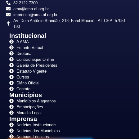
82 2122.7300
ama@ama.al.org.br
imprensa@ama.al.org.br
Av. Dom Antônio Brandão, 218, Farol Maceió - AL CEP: 57051-
190
Institucional
A AMA
Estante Virtual
Diretoria
Contracheque Online
Galeria de Presidentes
Estatuto Vigente
Cursos
Diário Oficial
Contato
Municípios
Municípios Alagoanos
Emancipações
Moradia Legal
Imprensa
Notícias Institucionais
Notícias dos Municípios
Notícias Técnicas