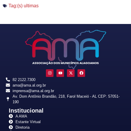
Tag:(s)
ultimas
82 2122.7300
ama@ama.al.org.br
imprensa@ama.al.org.br
Av. Dom Antônio Brandão, 218, Farol Maceió - AL CEP: 57051-
190
Institucional
A AMA
Estante Virtual
Diretoria