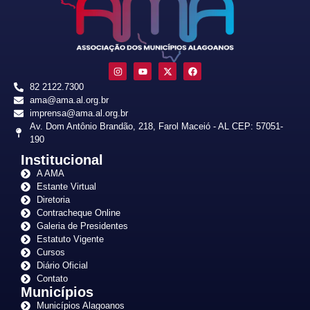
82 2122.7300
ama@ama.al.org.br
imprensa@ama.al.org.br
Av. Dom Antônio Brandão, 218, Farol Maceió - AL CEP: 57051-
190
Institucional
A AMA
Estante Virtual
Diretoria
Contracheque Online
Galeria de Presidentes
Estatuto Vigente
Cursos
Diário Oficial
Contato
Municípios
Municípios Alagoanos