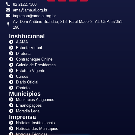
82 2122.7300
ama@ama.al.org.br
imprensa@ama.al.org.br
Av. Dom Antônio Brandão, 218, Farol Maceió - AL CEP: 57051-
190
Institucional
A AMA
Estante Virtual
Diretoria
Contracheque Online
Galeria de Presidentes
Estatuto Vigente
Cursos
Diário Oficial
Contato
Municípios
Municípios Alagoanos
Emancipações
Moradia Legal
Imprensa
Notícias Institucionais
Notícias dos Municípios
Notícias Técnicas