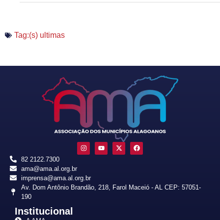
Tag:(s)
ultimas
82 2122.7300
ama@ama.al.org.br
imprensa@ama.al.org.br
Av. Dom Antônio Brandão, 218, Farol Maceió - AL CEP: 57051-
190
Institucional