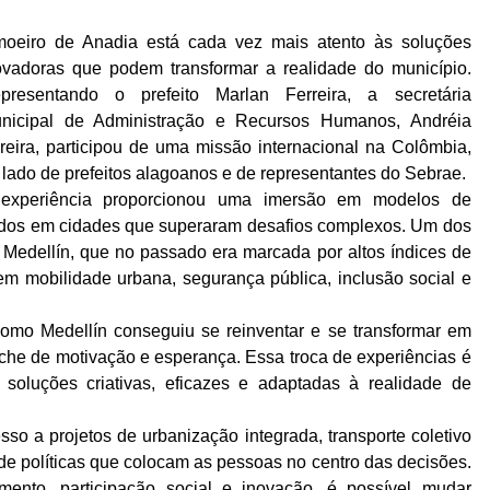
moeiro de Anadia está cada vez mais atento às soluções
ovadoras que podem transformar a realidade do município.
presentando o prefeito Marlan Ferreira, a secretária
nicipal de Administração e Recursos Humanos, Andréia
reira, participou de uma missão internacional na Colômbia,
 lado de prefeitos alagoanos e de representantes do Sebrae.
experiência proporcionou uma imersão em modelos de
tados em cidades que superaram desafios complexos. Um dos
e Medellín, que no passado era marcada por altos índices de
em mobilidade urbana, segurança pública, inclusão social e
 como Medellín conseguiu se reinventar e se transformar em
he de motivação e esperança. Essa troca de experiências é
oluções criativas, eficazes e adaptadas à realidade de
sso a projetos de urbanização integrada, transporte coletivo
m de políticas que colocam as pessoas no centro das decisões.
nto, participação social e inovação, é possível mudar