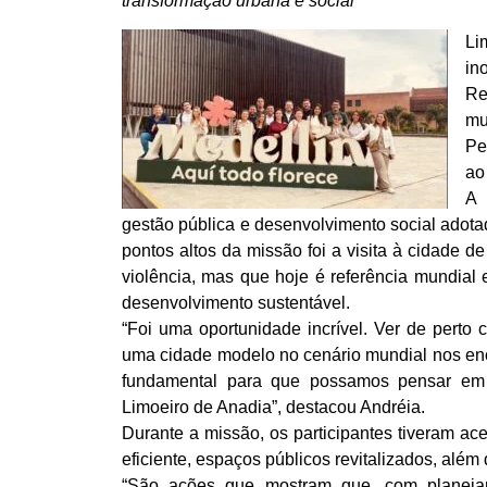
transformação urbana e social
Li
in
Re
mu
Pe
ao
A 
gestão pública e desenvolvimento social ado
pontos altos da missão foi a visita à cidade d
violência, mas que hoje é referência mundial 
desenvolvimento sustentável.
“Foi uma oportunidade incrível. Ver de perto
uma cidade modelo no cenário mundial nos enc
fundamental para que possamos pensar em s
Limoeiro de Anadia”, destacou Andréia.
Durante a missão, os participantes tiveram ace
eficiente, espaços públicos revitalizados, alé
“São ações que mostram que, com planejame