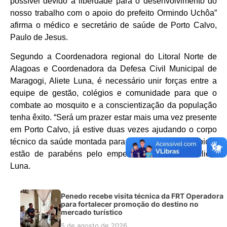
possível devido a liberdade para o desenvolvimento do
nosso trabalho com o apoio do prefeito Ormindo Uchôa”
afirma o médico e secretário de saúde de Porto Calvo,
Paulo de Jesus.
Segundo a Coordenadora regional do Litoral Norte de
Alagoas e Coordenadora da Defesa Civil Municipal de
Maragogi, Aliete Luna, é necessário unir forças entre a
equipe de gestão, colégios e comunidade para que o
combate ao mosquito e a conscientização da população
tenha êxito. “Será um prazer estar mais uma vez presente
em Porto Calvo, já estive duas vezes ajudando o corpo
técnico da saúde montada para as ações no município e
estão de parabéns pelo empenho” acrescentou Aliete
Luna.
Penedo recebe visita técnica da FRT Operadora
para fortalecer promoção do destino no
mercado turístico
5 de agosto de 2026