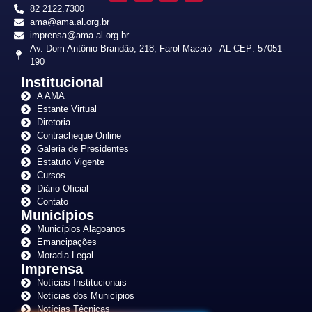
82 2122.7300
ama@ama.al.org.br
imprensa@ama.al.org.br
Av. Dom Antônio Brandão, 218, Farol Maceió - AL CEP: 57051-
190
Institucional
A AMA
Estante Virtual
Diretoria
Contracheque Online
Galeria de Presidentes
Estatuto Vigente
Cursos
Diário Oficial
Contato
Municípios
Municípios Alagoanos
Emancipações
Moradia Legal
Imprensa
Notícias Institucionais
Notícias dos Municípios
Notícias Técnicas