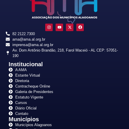
82 2122.7300
ama@ama.al.org.br
imprensa@ama.al.org.br
Av. Dom Antônio Brandão, 218, Farol Maceió - AL CEP: 57051-
190
Institucional
A AMA
Estante Virtual
Diretoria
Contracheque Online
Galeria de Presidentes
Estatuto Vigente
Cursos
Diário Oficial
Contato
Municípios
Municípios Alagoanos