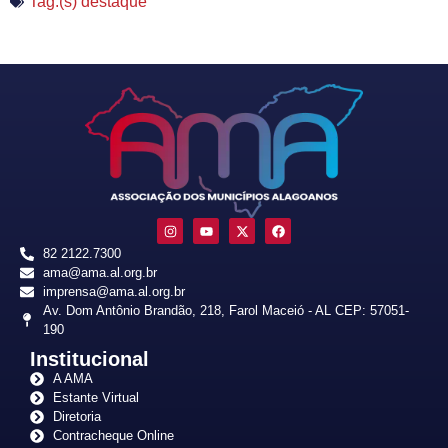
Tag:(s)
destaque
82 2122.7300
ama@ama.al.org.br
imprensa@ama.al.org.br
Av. Dom Antônio Brandão, 218, Farol Maceió - AL CEP: 57051-
190
Institucional
A AMA
Estante Virtual
Diretoria
Contracheque Online