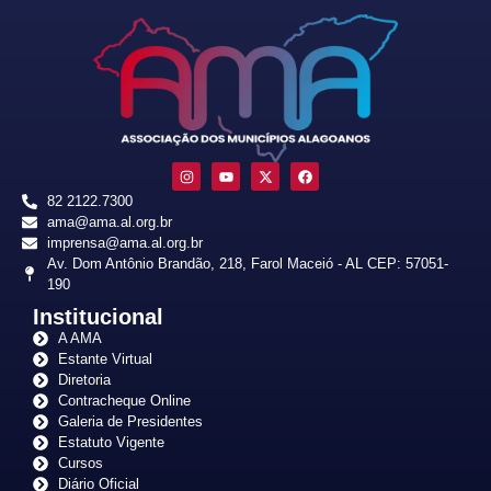
82 2122.7300
ama@ama.al.org.br
imprensa@ama.al.org.br
Av. Dom Antônio Brandão, 218, Farol Maceió - AL CEP: 57051-
190
Institucional
A AMA
Estante Virtual
Diretoria
Contracheque Online
Galeria de Presidentes
Estatuto Vigente
Cursos
Diário Oficial