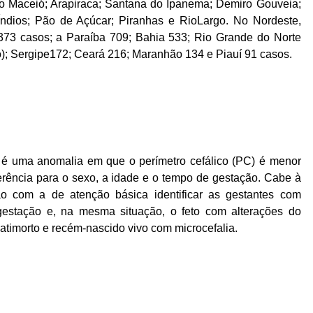
o Maceió; Arapiraca; Santana do Ipanema; Demiro Gouveia;
ndios; Pão de Açúcar; Piranhas e RioLargo. No Nordeste,
373 casos; a Paraíba 709; Bahia 533; Rio Grande do Norte
o); Sergipe172; Ceará 216; Maranhão 134 e Piauí 91 casos.
 é uma anomalia em que o perímetro cefálico (PC) é menor
erência para o sexo, a idade e o tempo de gestação. Cabe à
ção com a de atenção básica identificar as gestantes com
 gestação e, na mesma situação, o feto com alterações do
atimorto e recém-nascido vivo com microcefalia.