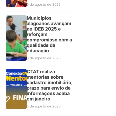
6 de agosto de 2026
Municípios
alagoanos avançam
no IDEB 2025 e
reforçam
compromisso com a
qualidade da
educação
6 de agosto de 2026
CTAT realiza
mentorias sobre
cadastro imobiliário;
prazo para envio de
informações acaba
em janeiro
5 de agosto de 2026