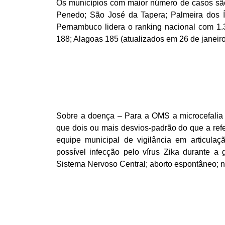
Os municípios com maior número de casos sã
Penedo; São José da Tapera; Palmeira dos Í
Pernambuco lidera o ranking nacional com 1.
188; Alagoas 185 (atualizados em 26 de janeir
Sobre a doença – Para a OMS a microcefalia
que dois ou mais desvios-padrão do que a ref
equipe municipal de vigilância em articula
possível infecção pelo vírus Zika durante a
Sistema Nervoso Central; aborto espontâneo; n