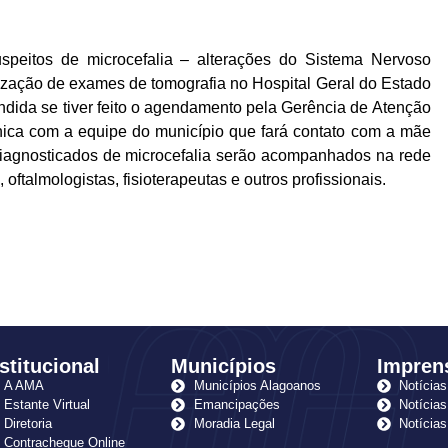
speitos de microcefalia – alterações do Sistema Nervoso
ização de exames de tomografia no Hospital Geral do Estado
endida se tiver feito o agendamento pela Gerência de Atenção
nica com a equipe do município que fará contato com a mãe
agnosticados de microcefalia serão acompanhados na rede
oftalmologistas, fisioterapeutas e outros profissionais.
stitucional
Municípios
Impren
A AMA
Municípios Alagoanos
Notícias
Estante Virtual
Emancipações
Notícias
Diretoria
Moradia Legal
Notícia
Contracheque Online