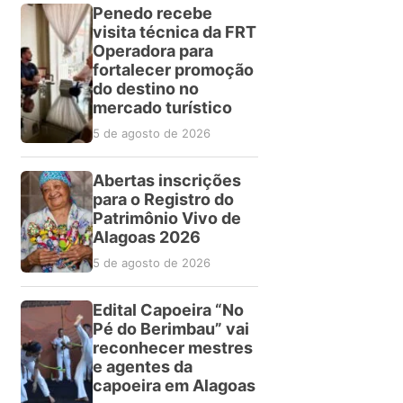
Penedo recebe
visita técnica da FRT
Operadora para
fortalecer promoção
do destino no
mercado turístico
5 de agosto de 2026
Abertas inscrições
para o Registro do
Patrimônio Vivo de
Alagoas 2026
5 de agosto de 2026
Edital Capoeira “No
Pé do Berimbau” vai
reconhecer mestres
e agentes da
capoeira em Alagoas