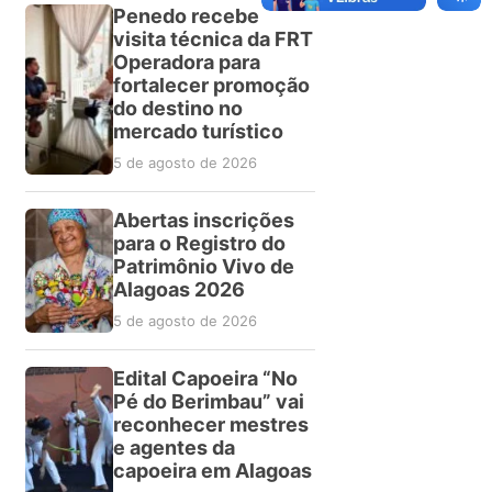
Penedo recebe
visita técnica da FRT
Operadora para
fortalecer promoção
do destino no
mercado turístico
5 de agosto de 2026
Abertas inscrições
para o Registro do
Patrimônio Vivo de
Alagoas 2026
5 de agosto de 2026
Edital Capoeira “No
Pé do Berimbau” vai
reconhecer mestres
e agentes da
capoeira em Alagoas