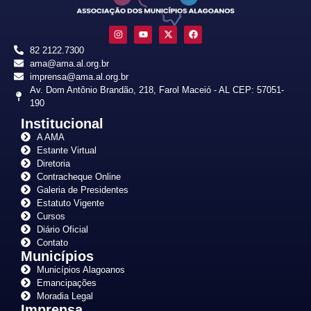
82 2122.7300
ama@ama.al.org.br
imprensa@ama.al.org.br
Av. Dom Antônio Brandão, 218, Farol Maceió - AL CEP: 57051-
190
Institucional
A AMA
Estante Virtual
Diretoria
Contracheque Online
Galeria de Presidentes
Estatuto Vigente
Cursos
Diário Oficial
Contato
Municípios
Municípios Alagoanos
Emancipações
Moradia Legal
Imprensa